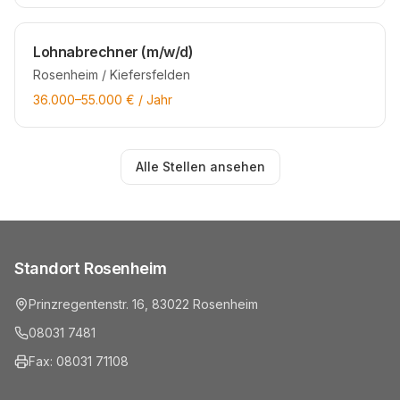
Lohnabrechner (m/w/d)
Rosenheim / Kiefersfelden
36.000
–
55.000
€ / Jahr
Alle Stellen ansehen
Standort Rosenheim
Prinzregentenstr. 16, 83022 Rosenheim
08031 7481
Fax: 08031 71108