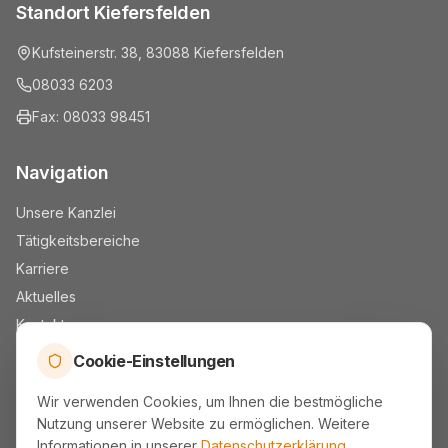
Standort Kiefersfelden
Kufsteinerstr. 38, 83088 Kiefersfelden
08033 6203
Fax: 08033 98451
Navigation
Unsere Kanzlei
Tätigkeitsbereiche
Karriere
Aktuelles
Kontakt
Mandantenportal
Cookie-Einstellungen
Wir verwenden Cookies, um Ihnen die bestmögliche
Kontakt & Rechtliches
Nutzung unserer Website zu ermöglichen. Weitere
Informationen in unserer
Datenschutzerklärung
.